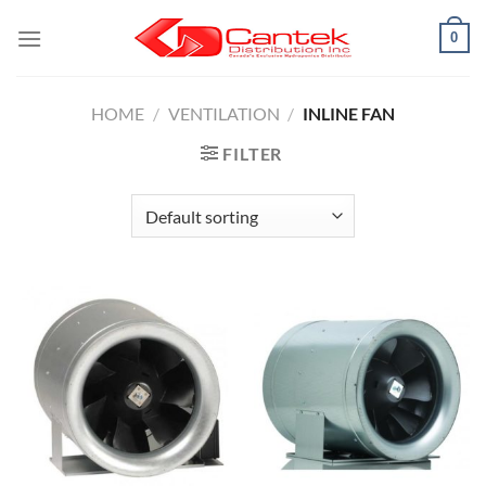
Skip
0
to
content
HOME
/
VENTILATION
/
INLINE FAN
FILTER